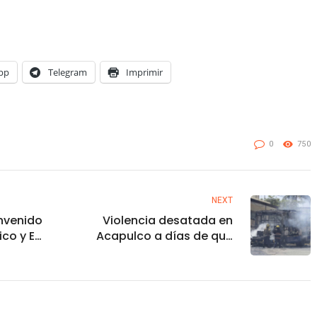
pp
Telegram
Imprimir
0
750
NEXT
envenido
Violencia desatada en
ico y EU
Acapulco a días de que
erdo de
Evelyn Salgado asuma
como Gobernadora