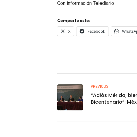
Con información Telediario
Comparte esto:
X
Facebook
WhatsA
PREVIOUS
“Adiós Mérida, bi
Bicentenario”: Méx
logran nuevo acu
seguridad