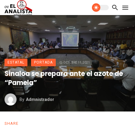
ESTATAL
PORTADA
OCTUBRE 11, 2021
Sinaloa se prepara ante el azote de
“Pamela”
By
Admnistrador
SHARE