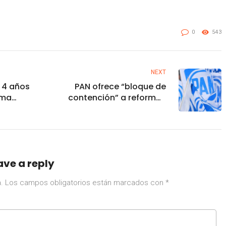
0
543
NEXT
e 4 años
PAN ofrece “bloque de
mma
contención” a reformas
 El
eléctrica y electoral
ave a reply
.
Los campos obligatorios están marcados con
*