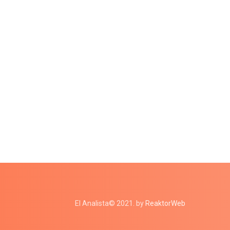
El Analista© 2021. by
ReaktorWeb