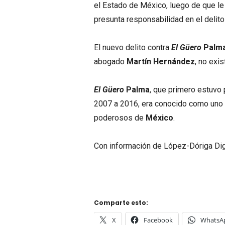
el Estado de México, luego de que le
presunta responsabilidad en el delito
El nuevo delito contra
El Güero
Palm
abogado
Martín Hernández
, no exi
El Güero
Palma
, que primero estuvo
2007 a 2016, era conocido como uno d
poderosos de
México
.
Con información de López-Dóriga Dig
Comparte esto:
X
Facebook
WhatsA