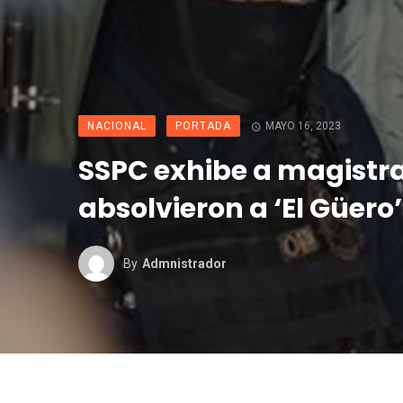
NACIONAL
PORTADA
MAYO 16, 2023
SSPC exhibe a magistr
absolvieron a ‘El Güero
By
Admnistrador