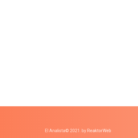
El Analista© 2021. by
ReaktorWeb