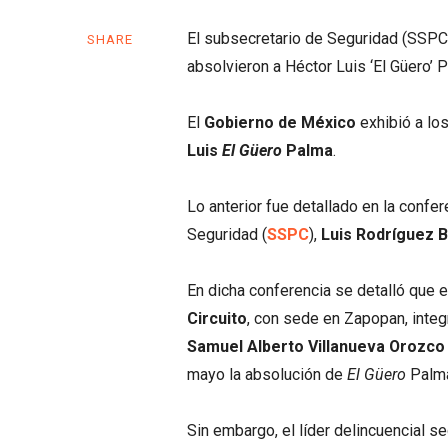
El subsecretario de Seguridad (SSPC)
SHARE
absolvieron a Héctor Luis ‘El Güero’ 
El
Gobierno de México
exhibió a lo
Luis
El Güero
Palma
.
Lo anterior fue detallado en la confe
Seguridad (
SSPC
),
Luis Rodríguez 
En dicha conferencia se detalló que 
Circuito
, con sede en Zapopan, inte
Samuel Alberto Villanueva Orozco
mayo la absolución de
El Güero
Palma
Sin embargo, el líder delincuencial s