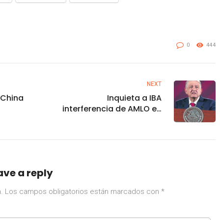
0
444
NEXT
 China
Inquieta a IBA
interferencia de AMLO en
s sobre
independencia judicial de
México
ave a reply
.
Los campos obligatorios están marcados con
*