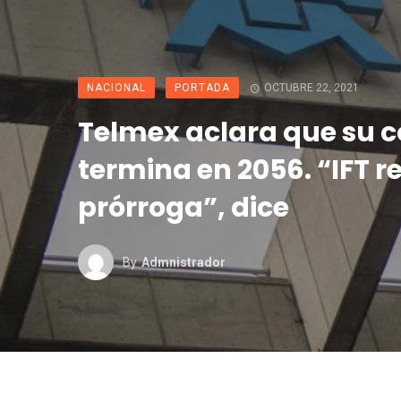
NACIONAL
PORTADA
OCTUBRE 22, 2021
Telmex aclara que su 
termina en 2056. “IFT re
prórroga”, dice
By
Admnistrador