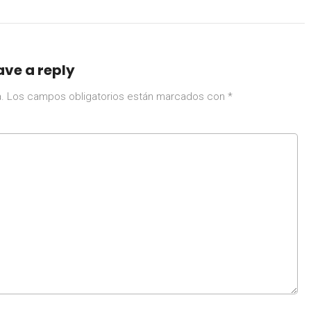
y Oaxaca
ave a reply
.
Los campos obligatorios están marcados con
*