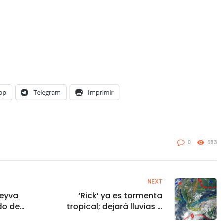
pp
Telegram
Imprimir
0
683
NEXT
Leyva
‘Rick’ ya es tormenta
do de
tropical; dejará lluvias e
pomos
inundaciones en Guerrero