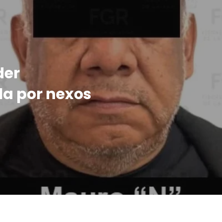
der
la por nexos
a