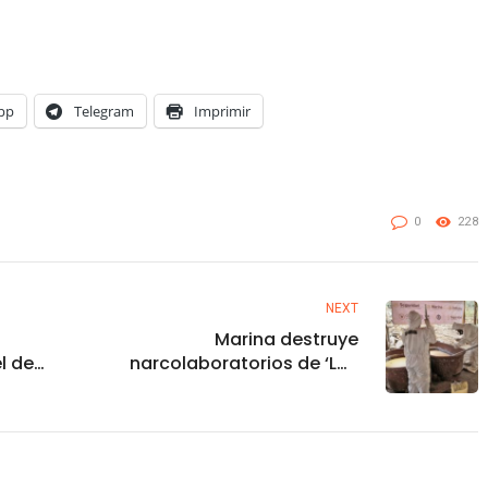
pp
Telegram
Imprimir
0
228
NEXT
Marina destruye
l de
narcolaboratorios de ‘Los
Mayos’ en Sinaloa y
decomisa 2.3 toneladas
de metanfetaminas