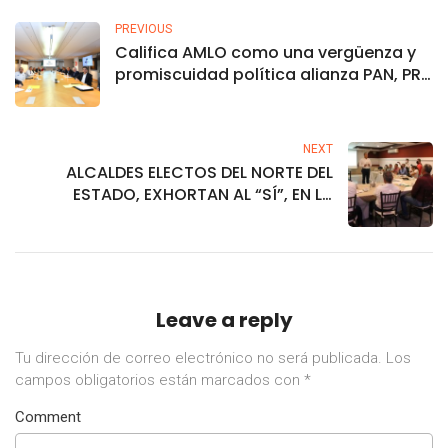
PREVIOUS
Califica AMLO como una vergüenza y
promiscuidad política alianza PAN, PRI
y PRD con empresarios
NEXT
ALCALDES ELECTOS DEL NORTE DEL
ESTADO, EXHORTAN AL “SÍ”, EN LA
CONSULTA CIUDADANA.
Leave a reply
Tu dirección de correo electrónico no será publicada.
Los
campos obligatorios están marcados con
*
Comment