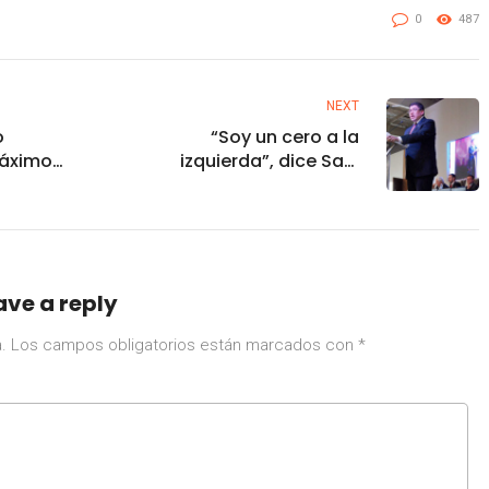
0
487
NEXT
o
“Soy un cero a la
máximo
izquierda”, dice Saúl
or
Monreal no ser tomado en
ra
cuenta en seguridad
re
ave a reply
.
Los campos obligatorios están marcados con
*