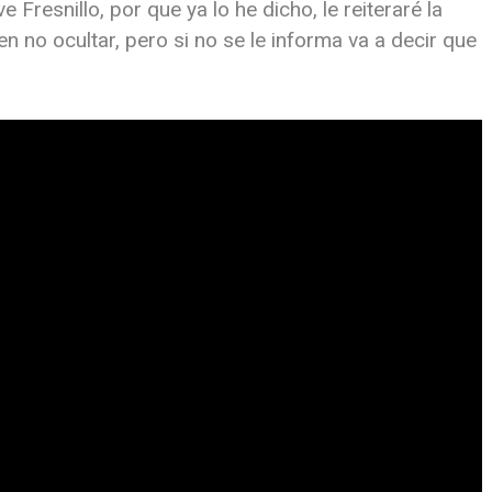
ve Fresnillo, por que ya lo he dicho, le reiteraré la
en no ocultar, pero si no se le informa va a decir que