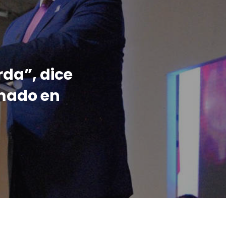
rda”, dice
omado en