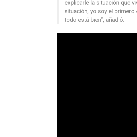
explicarle la situación que vi
situación, yo soy el primero 
todo está bien”, añadió.