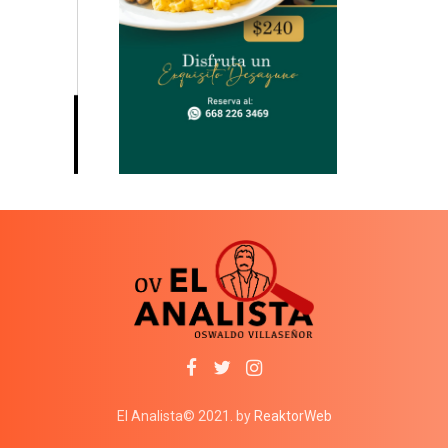
El Analista© 2021. by
ReaktorWeb