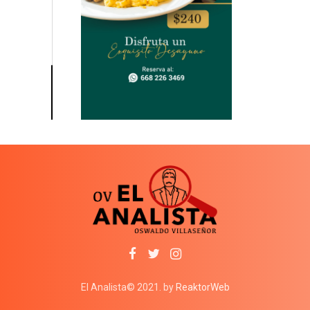
El Analista© 2021. by
ReaktorWeb