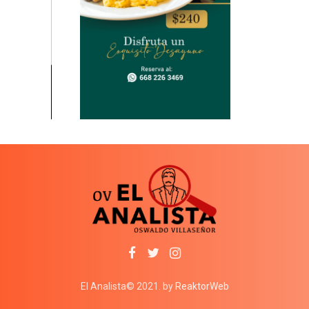
El Analista© 2021. by
ReaktorWeb