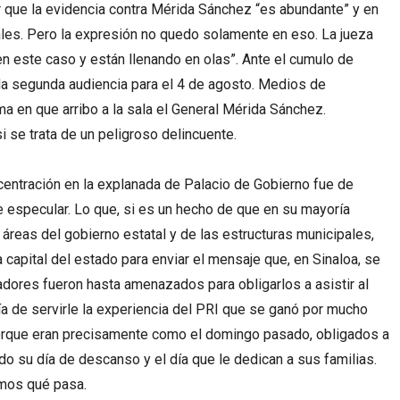
r que la evidencia contra Mérida Sánchez “es abundante” y en
les. Pero la expresión no quedo solamente en eso. La jueza
 este caso y están llenando en olas”. Ante el cumulo de
ra la segunda audiencia para el 4 de agosto. Medios de
a en que arribo a la sala el General Mérida Sánchez.
se trata de un peligroso delincuente.
centración en la explanada de Palacio de Gobierno fue de
 especular. Lo que, si es un hecho de que en su mayoría
 áreas del gobierno estatal y de las estructuras municipales,
la capital del estado para enviar el mensaje que, en Sinaloa, se
adores fueron hasta amenazados para obligarlos a asistir al
 de servirle la experiencia del PRI que se ganó por mucho
porque eran precisamente como el domingo pasado, obligados a
ndo su día de descanso y el día que le dedican a sus familias.
emos qué pasa.