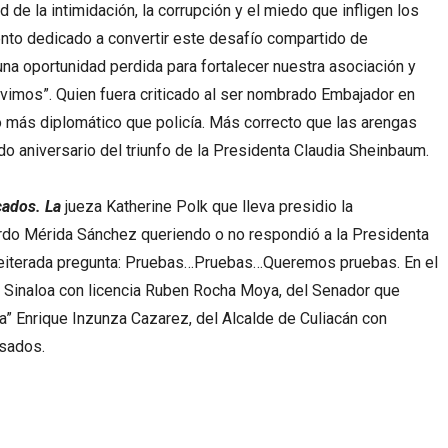
d de la intimidación, la corrupción y el miedo que infligen los
nto dedicado a convertir este desafío compartido de
una oportunidad perdida para fortalecer nuestra asociación y
rvimos”. Quien fuera criticado al ser nombrado Embajador en
to más diplomático que policía. Más correcto que las arengas
o aniversario del triunfo de la Presidenta Claudia Sheinbaum.
cados. La
jueza Katherine Polk que lleva presidio la
rdo Mérida Sánchez queriendo o no respondió a la Presidenta
reiterada pregunta: Pruebas…Pruebas…Queremos pruebas. En el
Sinaloa con licencia Ruben Rocha Moya, del Senador que
cia” Enrique Inzunza Cazarez, del Alcalde de Culiacán con
usados.