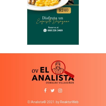
El Analista© 2021. by
ReaktorWeb