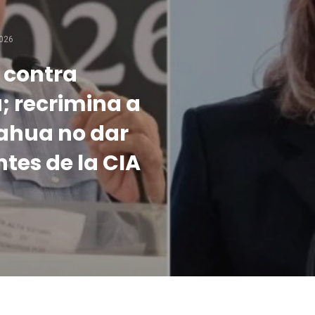
026
a contra
; recrimina a
ahua no dar
tes de la CIA