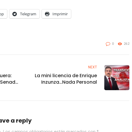
pp
Telegram
Imprimir
0
262
NEXT
fuera:
La mini licencia de Enrique
l Senado
Inzunza…Nada Personal
encia”
ave a reply
.
Los campos obligatorios están marcados con
*