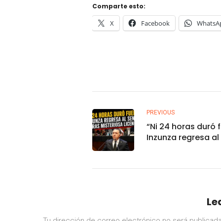
Comparte esto:
X
Facebook
WhatsA
PREVIOUS
“Ni 24 horas duró 
Inzunza regresa a
tras misteriosa lic
Le
Tu dirección de correo electrónico no será publicada