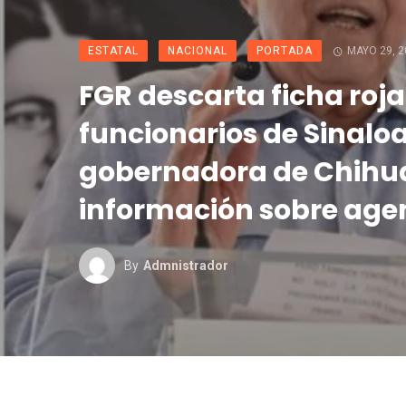
ESTATAL
NACIONAL
PORTADA
MAYO 29, 2
FGR descarta ficha roj
funcionarios de Sinaloa
gobernadora de Chihu
información sobre agen
By
Admnistrador