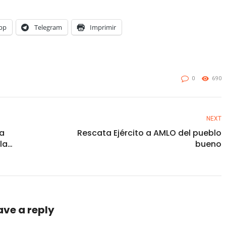
pp
Telegram
Imprimir
0
690
NEXT
la
Rescata Ejército a AMLO del pueblo
la
bueno
e-Las
ave a reply