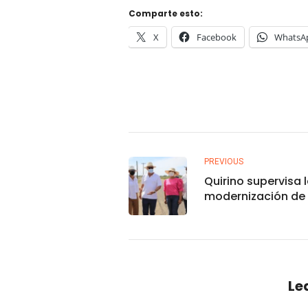
Comparte esto:
X
Facebook
WhatsA
PREVIOUS
Quirino supervisa 
modernización de 
carretera Guasav
Glorias
Le