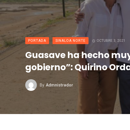
PORTADA
SINALOA NORTE
OCTUBRE 3, 2021
Guasave ha hecho mu
gobierno”: Quirino Ord
By
Admnistrador