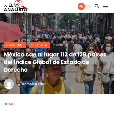
NACIONAL
PORTADA
OCTUBRE 15, 2021
México cae al lugar 113 de 139 países
del Índice Global de Estado de
Derecho
By
Admnistrador
SHARE