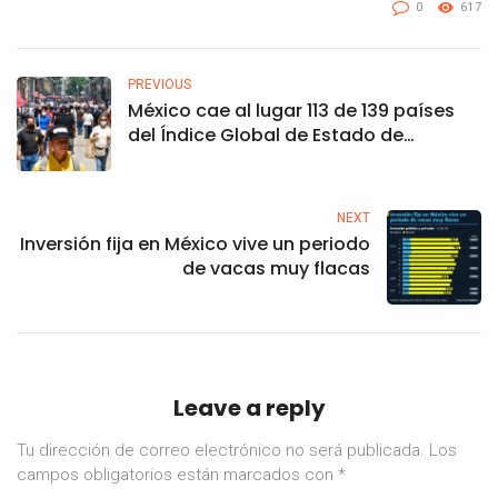
0
617
PREVIOUS
México cae al lugar 113 de 139 países
del Índice Global de Estado de
Derecho
NEXT
Inversión fija en México vive un periodo
de vacas muy flacas
Leave a reply
Tu dirección de correo electrónico no será publicada.
Los
campos obligatorios están marcados con
*