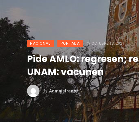
NACIONAL
PORTADA
OCTUBRE 13, 2021
Pide AMLO: regresen; r
UNAM: vacunen
By
Admnistrador