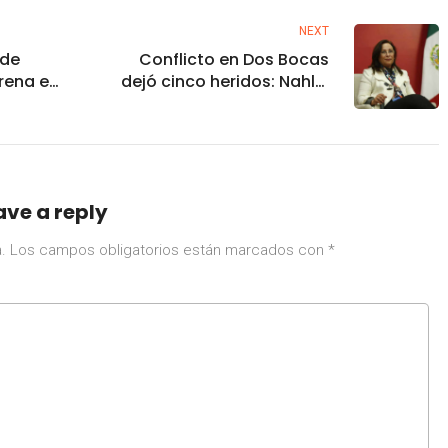
NEXT
 de
Conflicto en Dos Bocas
rena en
dejó cinco heridos: Nahle;
uepaque
“no hay fallecidos”, dice
ave a reply
.
Los campos obligatorios están marcados con
*