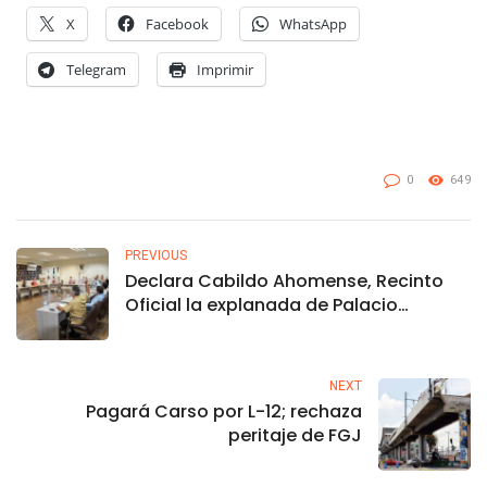
X
Facebook
WhatsApp
Telegram
Imprimir
0
649
PREVIOUS
Declara Cabildo Ahomense, Recinto
Oficial la explanada de Palacio
Municipal para la ceremonia de
cambio de Gobierno.
NEXT
Pagará Carso por L-12; rechaza
peritaje de FGJ