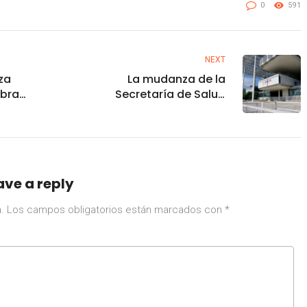
0
591
NEXT
za
La mudanza de la
ebra
Secretaría de Salud
uerdo
avanza en medio de
nso
incógnitas
ave a reply
.
Los campos obligatorios están marcados con
*