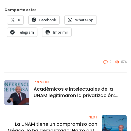
Comparte esto:
X
Facebook
WhatsApp
Telegram
Imprimir
0
576
PREVIOUS
Académicos e intelectuales de la
UNAM legitimaron la privatización;
Salinas cooptó a casi todos: AMLO
NEXT
La UNAM tiene un compromiso con
México, lo ha demostrado: Narro ante